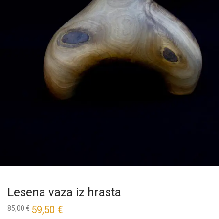
Lesena vaza iz hrasta
59,50
€
85,00
€