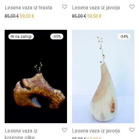
Lesena vaza iz hrasta
Lesena vaza iz javorja
85,00
€
59,50
€
85,00
€
59,50
€
-
35
%
-
34
%
Lesena vaza iz
Lesena vaza iz javorja
korenine oljke