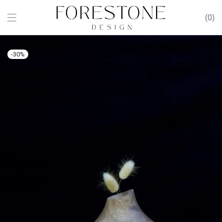
0
-
30
%