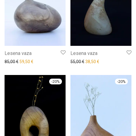
Lesena vaza
Lesena vaza
85,00
€
59,50
€
55,00
€
38,50
€
-
20
%
-
20
%