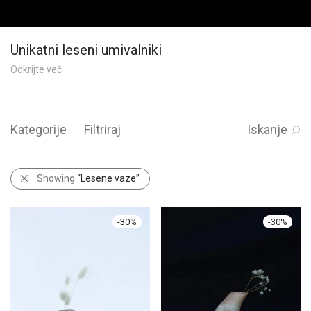
Unikatni leseni umivalniki
Odkrijte več
Kategorije
Filtriraj
Iskanje
Showing
“Lesene vaze”
-
30
%
-
30
%