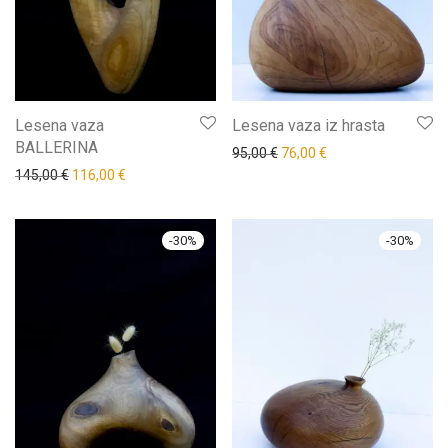
Lesena vaza
Lesena vaza iz hrasta
BALLERINA
95,00
€
76,00
€
145,00
€
116,00
€
-
30
%
-
30
%