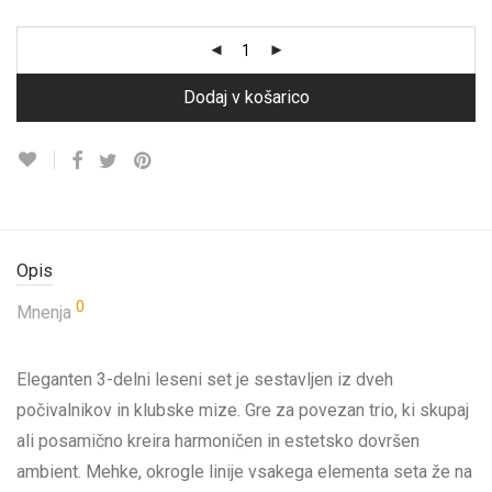
Dodaj v košarico
Opis
0
Mnenja
Eleganten 3-delni leseni set je sestavljen iz dveh
počivalnikov in klubske mize. Gre za povezan trio, ki skupaj
ali posamično kreira harmoničen in estetsko dovršen
ambient. Mehke, okrogle linije vsakega elementa seta že na