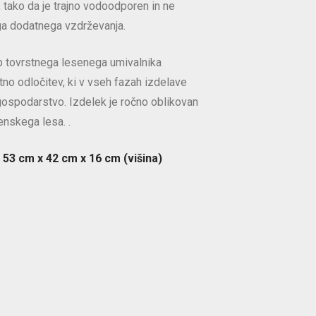
, tako da je trajno vodoodporen in ne
a dodatnega vzdrževanja.
p tovrstnega lesenega umivalnika
stno odločitev, ki v vseh fazah izdelave
gospodarstvo. Izdelek je ročno oblikovan
venskega lesa. .
 53 cm x 42 cm x 16 cm (višina)