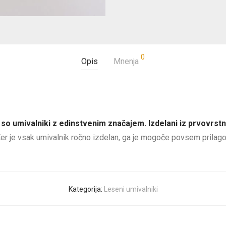
0
Opis
Mnenja
o umivalniki z edinstvenim značajem. Izdelani iz prvovrstne
er je vsak umivalnik ročno izdelan, ga je mogoče povsem prilago
Kategorija:
Leseni umivalniki