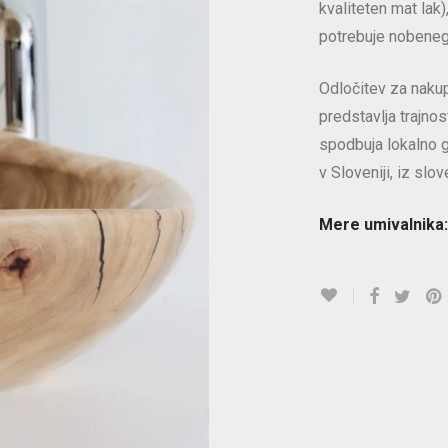
kvaliteten mat lak)
potrebuje nobeneg
Odločitev za naku
predstavlja trajno
spodbuja lokalno 
v Sloveniji, iz slo
Mere umivalnika: