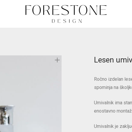
Lesen umiv
Ročno izdelan les
spominja na školjko
Umivalnik ima sta
enostavno montaž
Umivalnik je zaklju