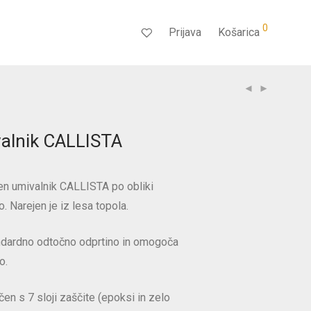
0
Prijava
Košarica
alnik CALLISTA
en umivalnik CALLISTA po obliki
. Narejen je iz lesa topola.
ndardno odtočno odprtino in omogoča
o.
čen s 7 sloji zaščite (epoksi in zelo