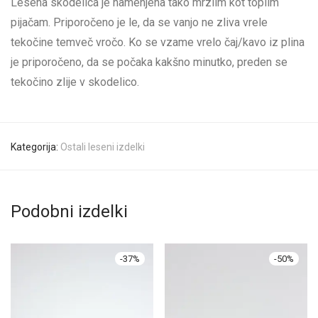
Lesena skodelica je namenjena tako mrzlim kot toplim
pijačam. Priporočeno je le, da se vanjo ne zliva vrele
tekočine temveč vročo. Ko se vzame vrelo čaj/kavo iz plina
je priporočeno, da se počaka kakšno minutko, preden se
tekočino zlije v skodelico.
Kategorija:
Ostali leseni izdelki
Podobni izdelki
-
37
%
-
50
%