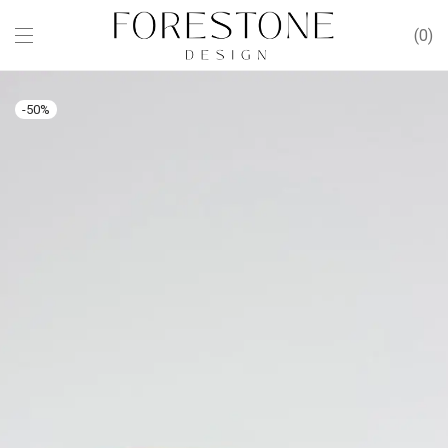
0
-
50
%