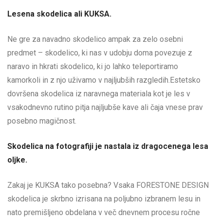
Lesena skodelica ali KUKSA.
Ne gre za navadno skodelico ampak za zelo osebni
predmet – skodelico, ki nas v udobju doma povezuje z
naravo in hkrati skodelico, ki jo lahko teleportiramo
kamorkoli in z njo uživamo v najljubših razgledih.Estetsko
dovršena skodelica iz naravnega materiala kot je les v
vsakodnevno rutino pitja najljubše kave ali čaja vnese prav
posebno magičnost.
Skodelica na fotografiji je nastala iz dragocenega lesa
oljke.
Zakaj je KUKSA tako posebna? Vsaka FORESTONE DESIGN
skodelica je skrbno izrisana na poljubno izbranem lesu in
nato premišljeno obdelana v več dnevnem procesu ročne