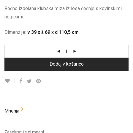
Ročno izdelana klubska miza iz lesa češnje s kovinskimi
nogicami.
Dimenzije:
v 39 x š 69 x d 110,5 cm
Dodaj v košarico
0
Mnenja
Zaenkrat še ni mnenj.