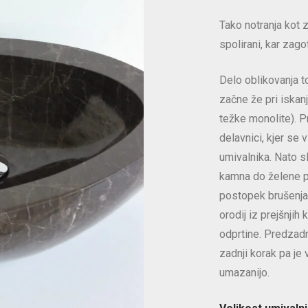
Tako notranja kot 
spolirani, kar zago
Delo oblikovanja 
začne že pri iska
težke monolite). P
delavnici, kjer se 
umivalnika. Nato s
kamna do želene p
postopek brušenja
orodij iz prejšnjih
odprtine. Predzadnj
zadnji korak pa je
umazanijo.