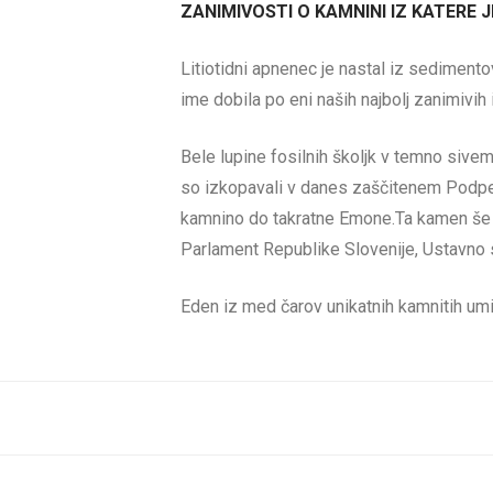
ZANIMIVOSTI O KAMNINI IZ KATERE 
Litiotidni apnenec je nastal iz sedimento
ime dobila po eni naših najbolj zanimivih 
Bele lupine fosilnih školjk v temno sivem
so izkopavali v danes zaščitenem Podpešk
kamnino do takratne Emone.Ta kamen še da
Parlament Republike Slovenije, Ustavno s
Eden iz med čarov unikatnih kamnitih um