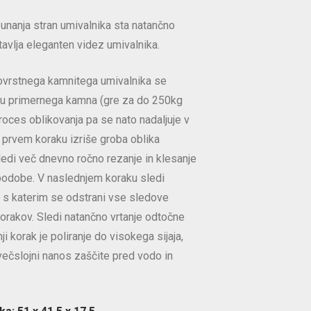
zunanja stran umivalnika sta natančno
tavlja eleganten videz umivalnika.
tovrstnega kamnitega umivalnika se
nju primernega kamna (gre za do 250kg
roces oblikovanja pa se nato nadaljuje v
v prvem koraku izriše groba oblika
ledi več dnevno ročno rezanje in klesanje
odobe. V naslednjem koraku sledi
 s katerim se odstrani vse sledove
 korakov. Sledi natančno vrtanje odtočne
i korak je poliranje do visokega sijaja,
 večslojni nanos zaščite pred vodo in