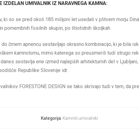
JE IZDELAN UMIVALNIK IZ NARAVNEGA KAMNA:
v, ki so se pred okoli 185 milijoni let usedali v plitvem morju Di
in pomembnih fosilnih skupin, po litiotidnih školjkah.
 do črnem apnencu sestavljajo okrasno kombinacijo, ki je bila isk
em kamnolomu, mimo katerega so preusmerili tudi strugo reke Lju
nes sestavlja ene izmed najlepših arhitekturnih del v Ljubljani, 
odišče Republike Slovenije idr.
ivalnikov FORESTONE DESIGN se tako skrivajo tudi v tem, da prep
Kategorija:
Kamniti umivalniki