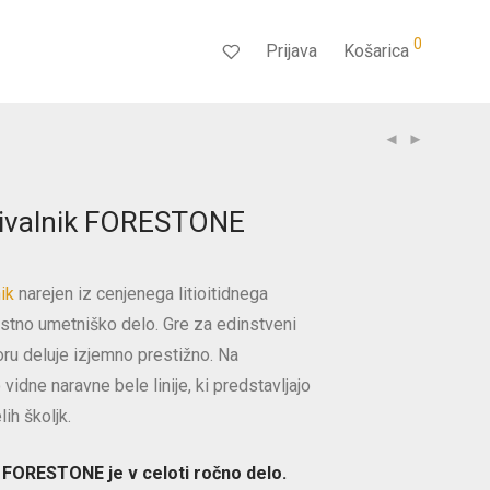
0
Prijava
Košarica
ivalnik FORESTONE
ik
narejen iz cenjenega litioitidnega
stno umetniško delo. Gre za edinstveni
toru deluje izjemno prestižno. Na
vidne naravne bele linije, ki predstavljajo
ih školjk.
 FORESTONE je v celoti ročno delo.