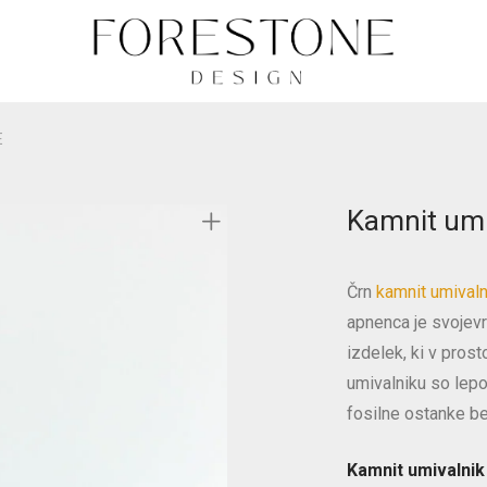
E
Kamnit um
Črn
kamnit umivaln
apnenca je svojevr
izdelek, ki v pros
umivalniku so lepo 
fosilne ostanke bel
Kamnit umivalnik