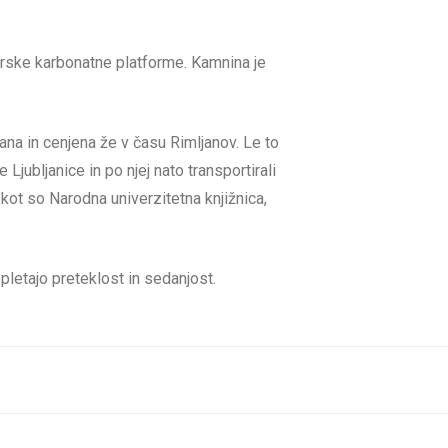
narske karbonatne platforme. Kamnina je
ana in cenjena že v času Rimljanov. Le to
bljanice in po njej nato transportirali
kot so Narodna univerzitetna knjižnica,
letajo preteklost in sedanjost.