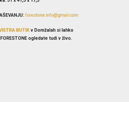
ka: 51 x 41,5 x 17,5
AŠEVANJU:
forestone.info@gmail.com
VISTRA BUTIK
v Domžalah si lahko
 FORESTONE ogledate tudi v živo.