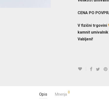
Velikost umivalni
CENA PO POVPR
V fizični trgovini
kamnit umivalnik
Vabljeni!
0
Opis
Mnenja