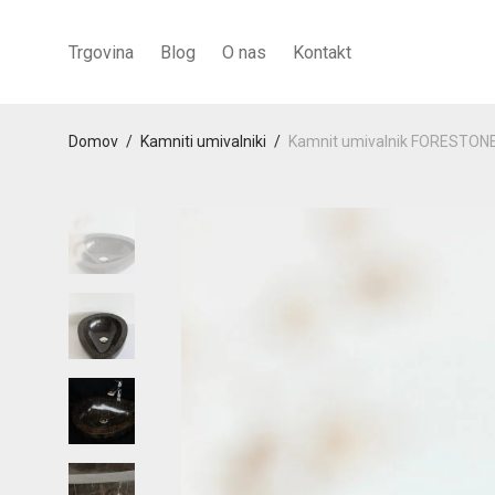
Trgovina
Blog
O nas
Kontakt
Domov
/
Kamniti umivalniki
/
Kamnit umivalnik FORESTON