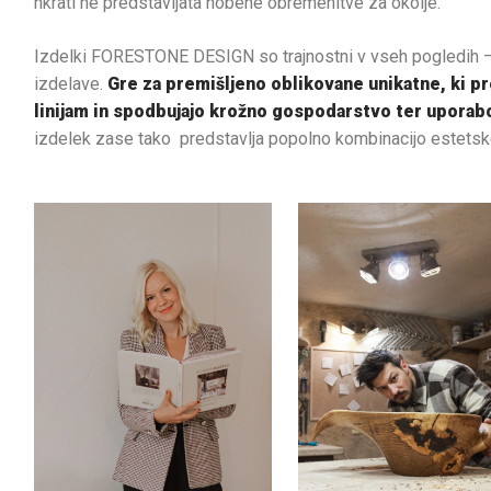
hkrati ne predstavljata nobene obremenitve za okolje.
Izdelki FORESTONE DESIGN so trajnostni v vseh pogledih –
izdelave.
Gre za premišljeno oblikovane unikatne, ki pr
linijam in spodbujajo krožno gospodarstvo ter uporabo
izdelek zase tako predstavlja popolno kombinacijo estetsk