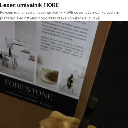
Lesen umivalnik FIORE
Povsem ročno izdelan lesen umivalnik FIORE se ponaša z obliko cveta in
predstavlja edinstveno dopolnitev vsake kopalnice ali SPA-ja.