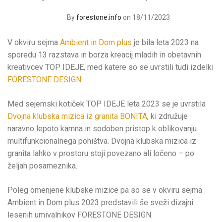
By
forestone.info
on 18/11/2023
V okviru sejma
Ambient in Dom plus
je bila leta 2023 na
sporedu 13 razstava in borza kreacij mladih in obetavnih
kreativcev TOP IDEJE, med katere so se uvrstili tudi izdelki
FORESTONE DESIGN
.
Med sejemski kotiček TOP IDEJE leta 2023 se je uvrstila
Dvojna klubska mizica iz granita BONITA
, ki združuje
naravno lepoto kamna in sodoben pristop k oblikovanju
multifunkcionalnega pohištva. Dvojna klubska mizica iz
granita lahko v prostoru stoji povezano ali ločeno – po
željah posameznika.
Poleg omenjene klubske mizice pa so se v okviru sejma
Ambient in Dom plus 2023 predstavili še sveži dizajni
lesenih umivalnikov FORESTONE DESIGN.