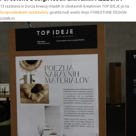
13 razstava in borza kreacij mladih in obetavnih kreativcev TOP IDEJE je na
Gospodarskem razstavišču
gostila tudi svežo linijo FORESTONE DESIGN
izdelkov.